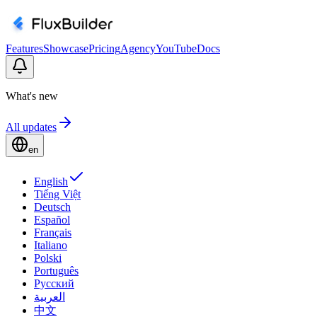
Features
Showcase
Pricing
Agency
YouTube
Docs
What's new
All updates
en
English
Tiếng Việt
Deutsch
Español
Français
Italiano
Polski
Português
Русский
العربية
中文