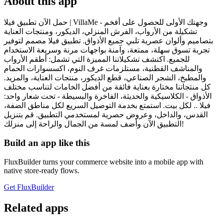
About this app
حمل الآن تطبيق فيلا | VillaMe - وجهتك الأولى للحصول على أفخم
تشكيلة من الأرواب، الفرش المنزلي، الديكور، ومنتجات العناية
بتصاميم وألوان عصرية تلبي جميع الأذواق. تطبيق فيلا مصمم لتوفير
تجربة تسوق سهلة، ممتعة، وآمنة بواجهات مرنة وسريعة الاستخدام
للجميع. اكتشف تشكيلاتنا المميزة التي تشمل: أطقم الأرواب
والمناشف القطنية، مستلزمات غرف النوم، اكسسوارات الحمام
والمطبخ، الشجر الصناعي، قطع الديكور، منتجات العناية، والمزيد.
كل منتجاتنا مختارة بعناية فائقة من أفضل الخامات لتناسب مختلف
الأذواق - الكلاسيكية والحديثة، الفاخرة والبسيطة - تحت شعار واحد:
فيلا .. لكل بيت. استمتع بخدمة التوصيل السريع لكل مناطق الضفة،
القدس، والداخل، وعروض حصرية لمستخدمي التطبيق. قم بتنزيل
التطبيق الآن وأضف لمسة من الجمال والراحة إلى منزلك!
Build an app like this
FluxBuilder turns your commerce website into a mobile app with
native store-ready flows.
Get FluxBuilder
Related apps