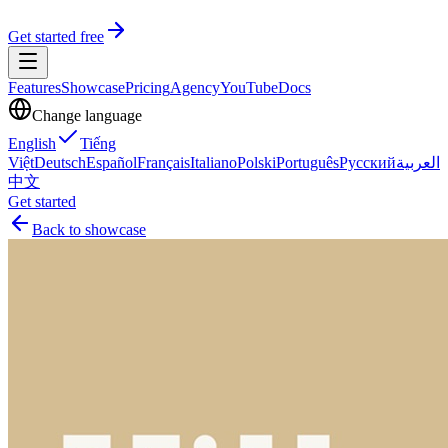
Get started free
Features
Showcase
Pricing
Agency
YouTube
Docs
Change language
English
Tiếng
Việt
Deutsch
Español
Français
Italiano
Polski
Português
Русский
العربية
中文
Get started
Back to showcase