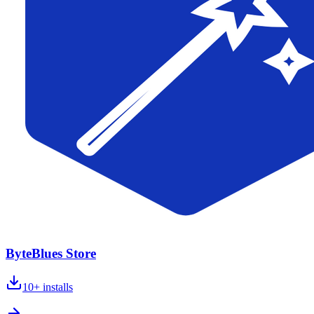
ByteBlues Store
10+
installs