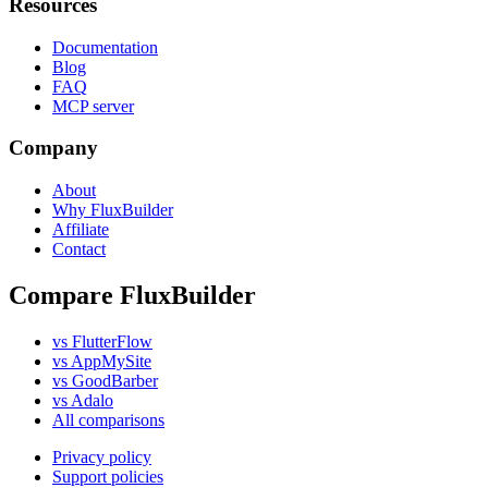
Resources
Documentation
Blog
FAQ
MCP server
Company
About
Why FluxBuilder
Affiliate
Contact
Compare FluxBuilder
vs FlutterFlow
vs AppMySite
vs GoodBarber
vs Adalo
All comparisons
Privacy policy
Support policies