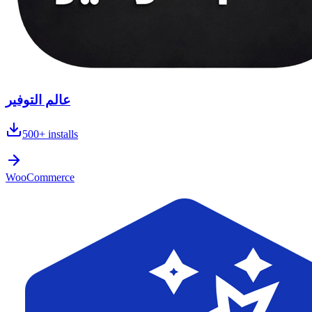
عالم التوفير
500+
installs
WooCommerce