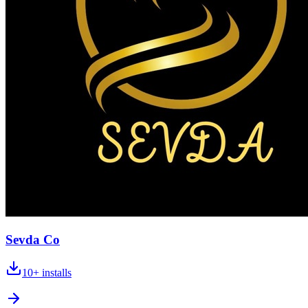
Sevda Co
10+
installs