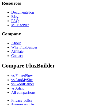
Resources
Documentation
Blog
FAQ
MCP server
Company
About
Why FluxBuilder
Affiliate
Contact
Compare FluxBuilder
vs FlutterFlow
vs AppMySite
vs GoodBarber
vs Adalo
All comparisons
Privacy policy
Support policies