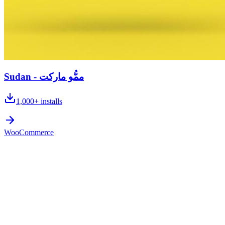
Sudan - ممُّو ماركت
1,000+
installs
WooCommerce