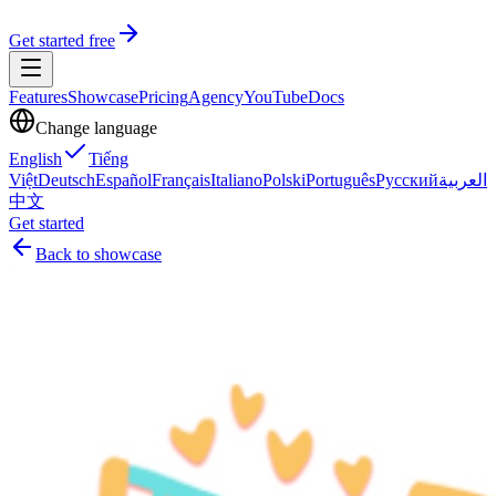
Get started free
Features
Showcase
Pricing
Agency
YouTube
Docs
Change language
English
Tiếng
Việt
Deutsch
Español
Français
Italiano
Polski
Português
Русский
العربية
中文
Get started
Back to showcase