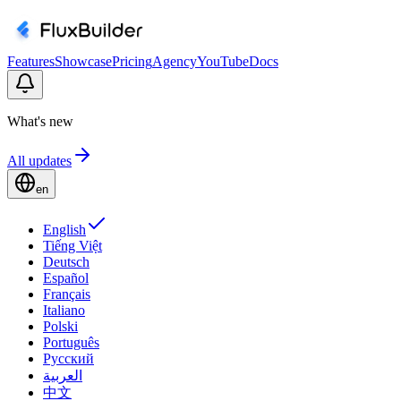
Features
Showcase
Pricing
Agency
YouTube
Docs
What's new
All updates
en
English
Tiếng Việt
Deutsch
Español
Français
Italiano
Polski
Português
Русский
العربية
中文