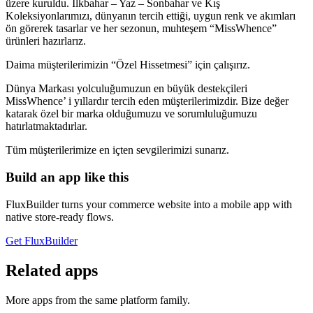
üzere kuruldu. İlkbahar – Yaz – Sonbahar ve Kış
Koleksiyonlarımızı, dünyanın tercih ettiği, uygun renk ve akımları
ön görerek tasarlar ve her sezonun, muhteşem “MissWhence”
ürünleri hazırlarız.
Daima müşterilerimizin “Özel Hissetmesi” için çalışırız.
Dünya Markası yolculuğumuzun en büyük destekçileri
MissWhence’ i yıllardır tercih eden müşterilerimizdir. Bize değer
katarak özel bir marka olduğumuzu ve sorumluluğumuzu
hatırlatmaktadırlar.
Tüm müşterilerimize en içten sevgilerimizi sunarız.
Build an app like this
FluxBuilder turns your commerce website into a mobile app with
native store-ready flows.
Get FluxBuilder
Related apps
More apps from the same platform family.