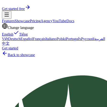
Get started free
Features
Showcase
Pricing
Agency
YouTube
Docs
Change language
English
Tiếng
Việt
Deutsch
Español
Français
Italiano
Polski
Português
Русский
العربية
中文
Get started
Back to showcase