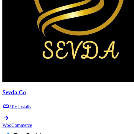
Sevda Co
10+
installs
WooCommerce