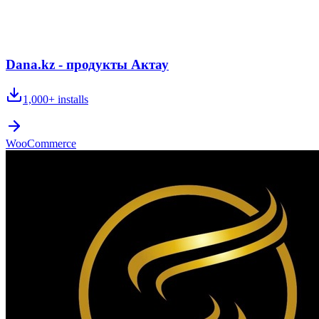
Dana.kz - продукты Актау
1,000+
installs
WooCommerce