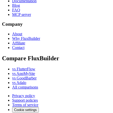
Documentation
Blog
FAQ
MCP server
Company
About
Why FluxBuilder
Affiliate
Contact
Compare FluxBuilder
vs FlutterFlow
vs AppMySite
vs GoodBarber
vs Adalo
All comparisons
Privacy policy
Support policies
Terms of service
Cookie settings