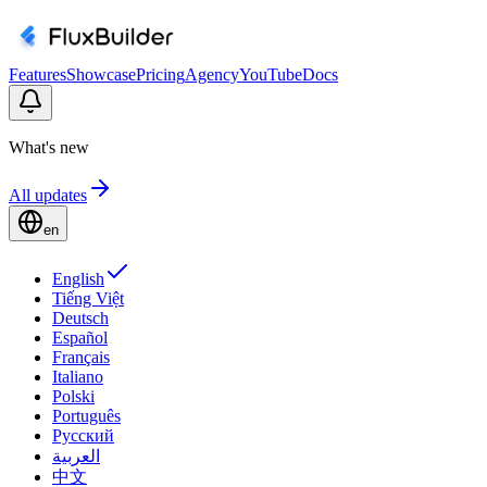
Features
Showcase
Pricing
Agency
YouTube
Docs
What's new
All updates
en
English
Tiếng Việt
Deutsch
Español
Français
Italiano
Polski
Português
Русский
العربية
中文