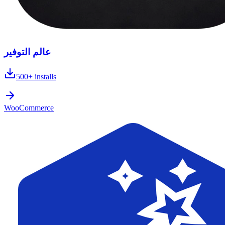
عالم التوفير
500+
installs
WooCommerce