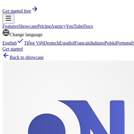
Get started free
Features
Showcase
Pricing
Agency
YouTube
Docs
Change language
English
Tiếng Việt
Deutsch
Español
Français
Italiano
Polski
Portuguê
Get started
Back to showcase