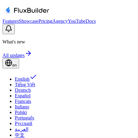
Features
Showcase
Pricing
Agency
YouTube
Docs
What's new
All updates
en
English
Tiếng Việt
Deutsch
Español
Français
Italiano
Polski
Português
Русский
العربية
中文