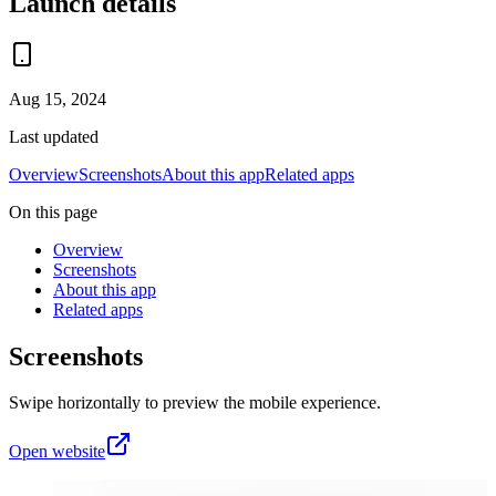
Launch details
Aug 15, 2024
Last updated
Overview
Screenshots
About this app
Related apps
On this page
Overview
Screenshots
About this app
Related apps
Screenshots
Swipe horizontally to preview the mobile experience.
Open website