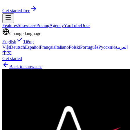
Get started free
Features
Showcase
Pricing
Agency
YouTube
Docs
Change language
English
Tiếng
Việt
Deutsch
Español
Français
Italiano
Polski
Português
Русский
العربية
中文
Get started
Back to showcase