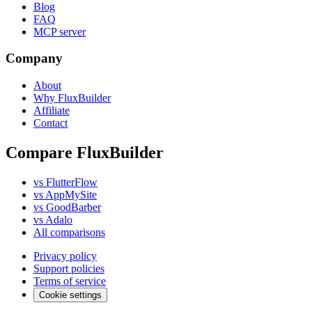
Blog
FAQ
MCP server
Company
About
Why FluxBuilder
Affiliate
Contact
Compare FluxBuilder
vs FlutterFlow
vs AppMySite
vs GoodBarber
vs Adalo
All comparisons
Privacy policy
Support policies
Terms of service
Cookie settings