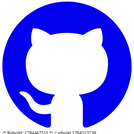
/* Rebuild: 1784467511 */ // rebuild 1784513739