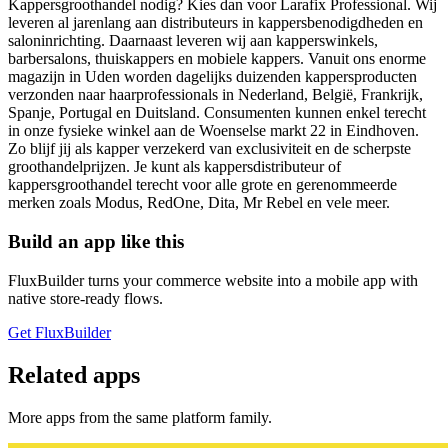
Kappersgroothandel nodig? Kies dan voor Larafix Professional. Wij
leveren al jarenlang aan distributeurs in kappersbenodigdheden en
saloninrichting. Daarnaast leveren wij aan kapperswinkels,
barbersalons, thuiskappers en mobiele kappers. Vanuit ons enorme
magazijn in Uden worden dagelijks duizenden kappersproducten
verzonden naar haarprofessionals in Nederland, België, Frankrijk,
Spanje, Portugal en Duitsland. Consumenten kunnen enkel terecht
in onze fysieke winkel aan de Woenselse markt 22 in Eindhoven.
Zo blijf jij als kapper verzekerd van exclusiviteit en de scherpste
groothandelprijzen. Je kunt als kappersdistributeur of
kappersgroothandel terecht voor alle grote en gerenommeerde
merken zoals Modus, RedOne, Dita, Mr Rebel en vele meer.
Build an app like this
FluxBuilder turns your commerce website into a mobile app with
native store-ready flows.
Get FluxBuilder
Related apps
More apps from the same platform family.