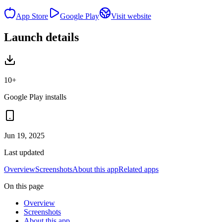
App Store
Google Play
Visit website
Launch details
10+
Google Play installs
Jun 19, 2025
Last updated
Overview
Screenshots
About this app
Related apps
On this page
Overview
Screenshots
About this app