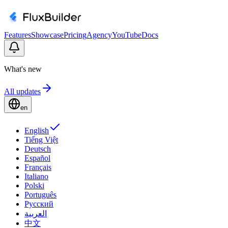
Features
Showcase
Pricing
Agency
YouTube
Docs
What's new
All updates
en
English
Tiếng Việt
Deutsch
Español
Français
Italiano
Polski
Português
Русский
العربية
中文