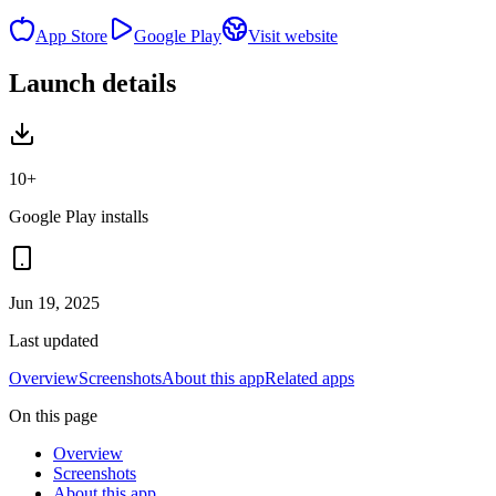
App Store
Google Play
Visit website
Launch details
10+
Google Play installs
Jun 19, 2025
Last updated
Overview
Screenshots
About this app
Related apps
On this page
Overview
Screenshots
About this app