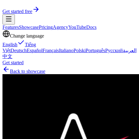
Get started free
Features
Showcase
Pricing
Agency
YouTube
Docs
Change language
English
Tiếng
Việt
Deutsch
Español
Français
Italiano
Polski
Português
Русский
العربية
中文
Get started
Back to showcase