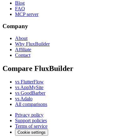
Blog
FAQ
MCP server
Company
About
Why FluxBuilder
Affiliate
Contact
Compare FluxBuilder
vs FlutterFlow
vs AppMySite
vs GoodBarber
vs Adalo
All comparisons
Privacy policy
Support policies
Terms of service
Cookie settings