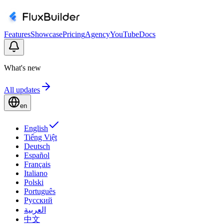
Features
Showcase
Pricing
Agency
YouTube
Docs
What's new
All updates
en
English
Tiếng Việt
Deutsch
Español
Français
Italiano
Polski
Português
Русский
العربية
中文