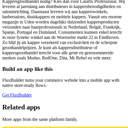
Kappersgroothandel nodig? Kies dan voor Larafix Professional. Wij
leveren al jarenlang aan distributeurs in kappersbenodigdheden en
saloninrichting. Daarnaast leveren wij aan kapperswinkels,
barbersalons, thuiskappers en mobiele kappers. Vanuit ons enorme
magazijn in Uden worden dagelijks duizenden kappersproducten
verzonden naar haarprofessionals in Nederland, België, Frankrijk,
Spanje, Portugal en Duitsland. Consumenten kunnen enkel terecht
in onze fysieke winkel aan de Woenselse markt 22 in Eindhoven.
Zo blijf jij als kapper verzekerd van exclusiviteit en de scherpste
groothandelprijzen. Je kunt als kappersdistributeur of
kappersgroothandel terecht voor alle grote en gerenommeerde
merken zoals Modus, RedOne, Dita, Mr Rebel en vele meer.
Build an app like this
FluxBuilder turns your commerce website into a mobile app with
native store-ready flows.
Get FluxBuilder
Related apps
More apps from the same platform family.