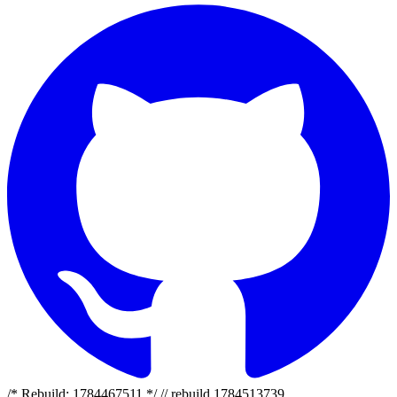
/* Rebuild: 1784467511 */ // rebuild 1784513739