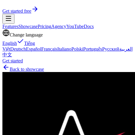
Get started free
Features
Showcase
Pricing
Agency
YouTube
Docs
Change language
English
Tiếng
Việt
Deutsch
Español
Français
Italiano
Polski
Português
Русский
العربية
中文
Get started
Back to showcase