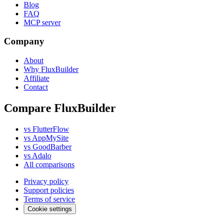
Blog
FAQ
MCP server
Company
About
Why FluxBuilder
Affiliate
Contact
Compare FluxBuilder
vs FlutterFlow
vs AppMySite
vs GoodBarber
vs Adalo
All comparisons
Privacy policy
Support policies
Terms of service
Cookie settings