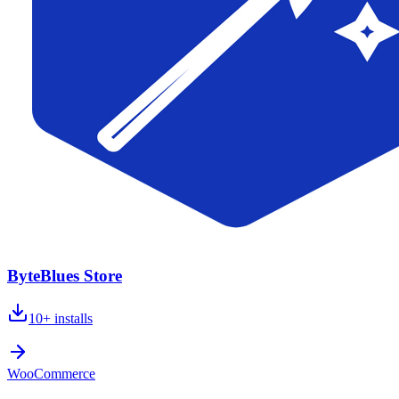
ByteBlues Store
10+
installs
WooCommerce