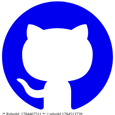
/* Rebuild: 1784467511 */ // rebuild 1784513739