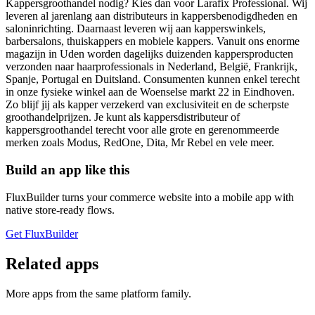
Kappersgroothandel nodig? Kies dan voor Larafix Professional. Wij
leveren al jarenlang aan distributeurs in kappersbenodigdheden en
saloninrichting. Daarnaast leveren wij aan kapperswinkels,
barbersalons, thuiskappers en mobiele kappers. Vanuit ons enorme
magazijn in Uden worden dagelijks duizenden kappersproducten
verzonden naar haarprofessionals in Nederland, België, Frankrijk,
Spanje, Portugal en Duitsland. Consumenten kunnen enkel terecht
in onze fysieke winkel aan de Woenselse markt 22 in Eindhoven.
Zo blijf jij als kapper verzekerd van exclusiviteit en de scherpste
groothandelprijzen. Je kunt als kappersdistributeur of
kappersgroothandel terecht voor alle grote en gerenommeerde
merken zoals Modus, RedOne, Dita, Mr Rebel en vele meer.
Build an app like this
FluxBuilder turns your commerce website into a mobile app with
native store-ready flows.
Get FluxBuilder
Related apps
More apps from the same platform family.