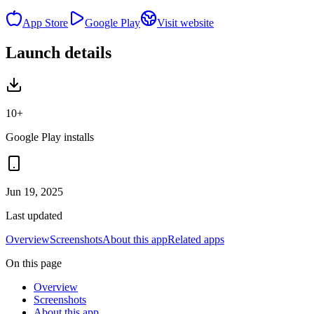
App Store
Google Play
Visit website
Launch details
10+
Google Play installs
Jun 19, 2025
Last updated
Overview
Screenshots
About this app
Related apps
On this page
Overview
Screenshots
About this app