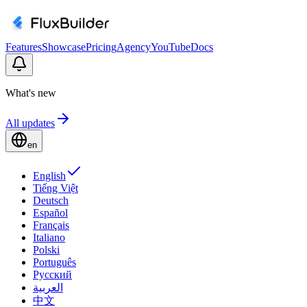
Features
Showcase
Pricing
Agency
YouTube
Docs
What's new
All updates
en
English
Tiếng Việt
Deutsch
Español
Français
Italiano
Polski
Português
Русский
العربية
中文