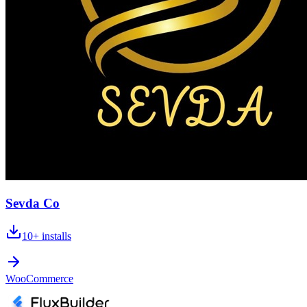
Sevda Co
10+
installs
WooCommerce