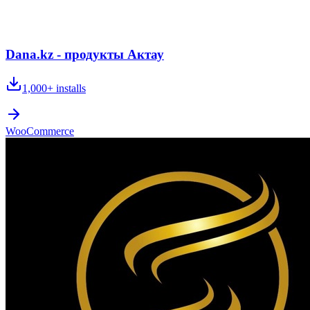
Dana.kz - продукты Актау
1,000+
installs
WooCommerce