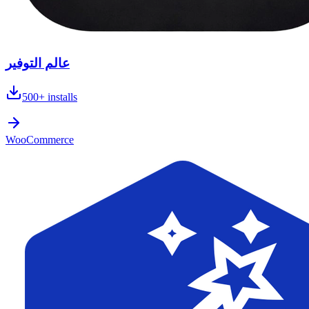
عالم التوفير
500+
installs
WooCommerce