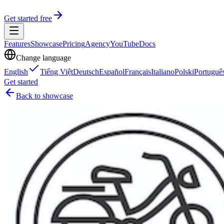
Get started free
Features
Showcase
Pricing
Agency
YouTube
Docs
Change language
English
Tiếng Việt
Deutsch
Español
Français
Italiano
Polski
Portuguê
Get started
Back to showcase