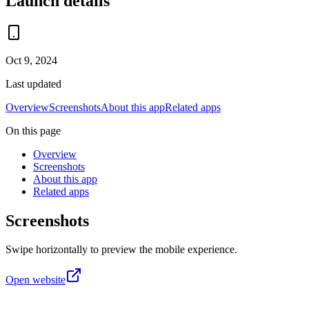
Launch details
Oct 9, 2024
Last updated
Overview
Screenshots
About this app
Related apps
On this page
Overview
Screenshots
About this app
Related apps
Screenshots
Swipe horizontally to preview the mobile experience.
Open website