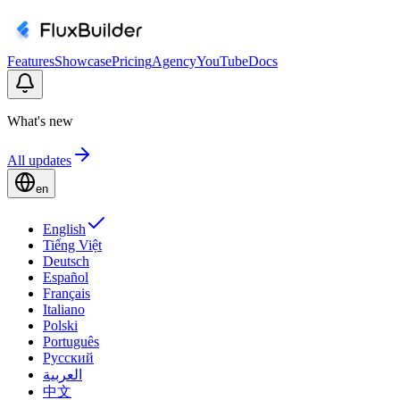
Features
Showcase
Pricing
Agency
YouTube
Docs
What's new
All updates
en
English
Tiếng Việt
Deutsch
Español
Français
Italiano
Polski
Português
Русский
العربية
中文