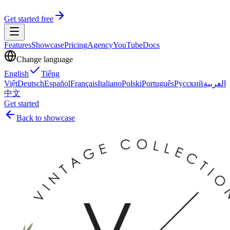
Get started free
Features
Showcase
Pricing
Agency
YouTube
Docs
Change language
English
Tiếng
Việt
Deutsch
Español
Français
Italiano
Polski
Português
Русский
العربية
中文
Get started
Back to showcase