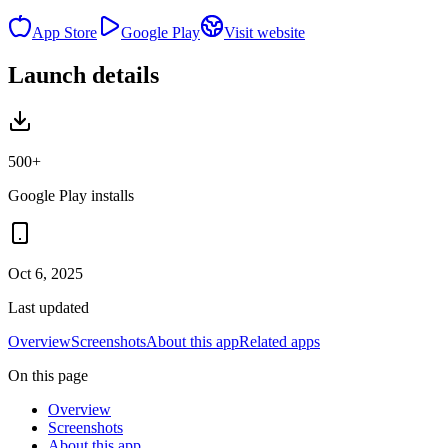
App Store
Google Play
Visit website
Launch details
500+
Google Play installs
Oct 6, 2025
Last updated
Overview
Screenshots
About this app
Related apps
On this page
Overview
Screenshots
About this app