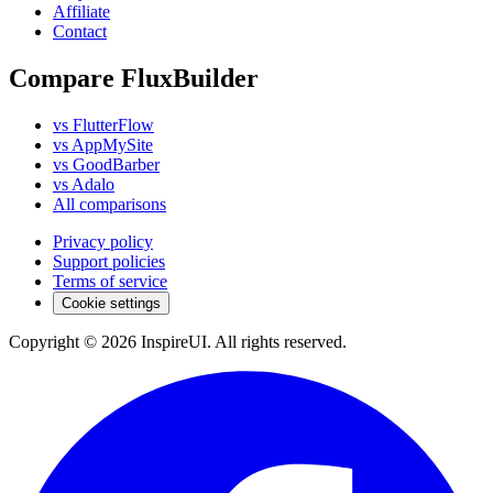
Affiliate
Contact
Compare FluxBuilder
vs FlutterFlow
vs AppMySite
vs GoodBarber
vs Adalo
All comparisons
Privacy policy
Support policies
Terms of service
Cookie settings
Copyright © 2026 InspireUI
.
All rights reserved
.