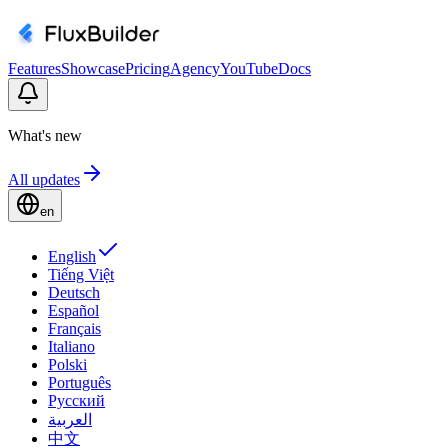
Features
Showcase
Pricing
Agency
YouTube
Docs
What's new
All updates
en
English
Tiếng Việt
Deutsch
Español
Français
Italiano
Polski
Português
Русский
العربية
中文