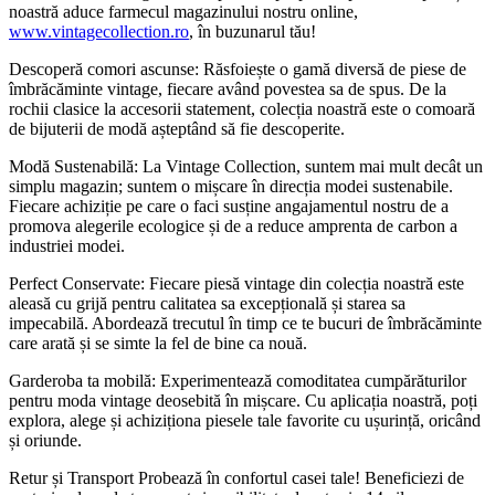
noastră aduce farmecul magazinului nostru online,
www.vintagecollection.ro
, în buzunarul tău!
Descoperă comori ascunse: Răsfoiește o gamă diversă de piese de
îmbrăcăminte vintage, fiecare având povestea sa de spus. De la
rochii clasice la accesorii statement, colecția noastră este o comoară
de bijuterii de modă așteptând să fie descoperite.
Modă Sustenabilă: La Vintage Collection, suntem mai mult decât un
simplu magazin; suntem o mișcare în direcția modei sustenabile.
Fiecare achiziție pe care o faci susține angajamentul nostru de a
promova alegerile ecologice și de a reduce amprenta de carbon a
industriei modei.
Perfect Conservate: Fiecare piesă vintage din colecția noastră este
aleasă cu grijă pentru calitatea sa excepțională și starea sa
impecabilă. Abordează trecutul în timp ce te bucuri de îmbrăcăminte
care arată și se simte la fel de bine ca nouă.
Garderoba ta mobilă: Experimentează comoditatea cumpărăturilor
pentru moda vintage deosebită în mișcare. Cu aplicația noastră, poți
explora, alege și achiziționa piesele tale favorite cu ușurință, oricând
și oriunde.
Retur și Transport Probează în confortul casei tale! Beneficiezi de