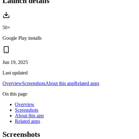
Launch details
50+
Google Play installs
Jun 19, 2025
Last updated
Overview
Screenshots
About this app
Related apps
On this page
Overview
Screenshots
About this app
Related apps
Screenshots