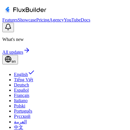
Features
Showcase
Pricing
Agency
YouTube
Docs
What's new
All updates
en
English
Tiếng Việt
Deutsch
Español
Français
Italiano
Polski
Português
Русский
العربية
中文