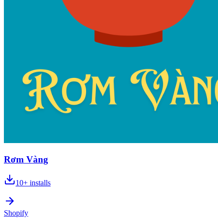
Rơm Vàng
10+
installs
Shopify