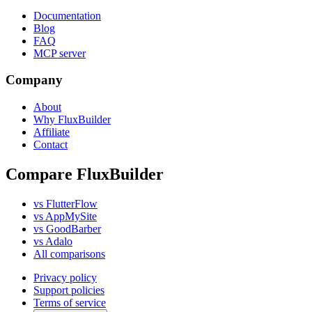
Documentation
Blog
FAQ
MCP server
Company
About
Why FluxBuilder
Affiliate
Contact
Compare FluxBuilder
vs FlutterFlow
vs AppMySite
vs GoodBarber
vs Adalo
All comparisons
Privacy policy
Support policies
Terms of service