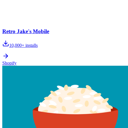
Retro Jake's Mobile
10,000+
installs
Shopify