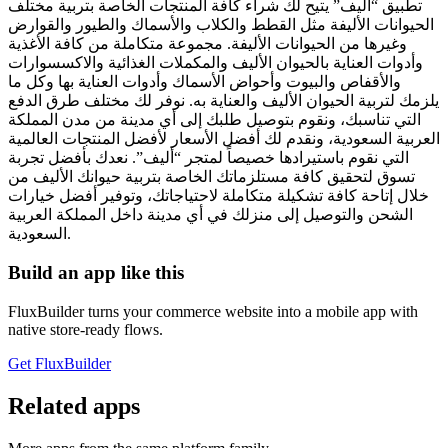
تطبيق “أليف” يتيح لك شراء كافة المنتجات الخاصة بتربية مختلف
الحيوانات الأليفة مثل القطط والكلاب والأسماك والطيور والقوارض
وغيرها من الحيوانات الأليفة. مجموعة متكاملة من كافة الأغذية
وأدوات العناية بالحيوان الأليف والمكملات الغذائية والاكسسوارات
والأقفاص والبيوت وأحواض الأسماك وأدوات العناية بها وكل ما
يلزمك لتربية الحيوان الأليف والعناية به. نوفر لك مختلف طرق الدفع
التي تناسبك، ونقوم بتوصيل طلبك إلى أي مدينة من مدن المملكة
العربية السعودية، ونقدم لك أفضل الأسعار لأفضل المنتجات العالمية
التي نقوم باستيرادها خصيصاً لمتجر “أليف”. نعدك بأفضل تجربة
تسوق لتحقيق كافة مستلزماتك الخاصة بتربية حيوانك الأليف من
خلال إتاحة كافة تشكيلة متكاملة لاحتياجاتك، وتوفير أفضل خيارات
الشحن والتوصيل إلى منزلك في أي مدينة داخل المملكة العربية
السعودية.
Build an app like this
FluxBuilder turns your commerce website into a mobile app with
native store-ready flows.
Get FluxBuilder
Related apps