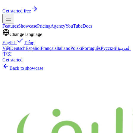
Get started free
Features
Showcase
Pricing
Agency
YouTube
Docs
Change language
English
Tiếng
Việt
Deutsch
Español
Français
Italiano
Polski
Português
Русский
العربية
中文
Get started
Back to showcase