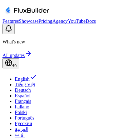
Features
Showcase
Pricing
Agency
YouTube
Docs
What's new
All updates
en
English
Tiếng Việt
Deutsch
Español
Français
Italiano
Polski
Português
Русский
العربية
中文