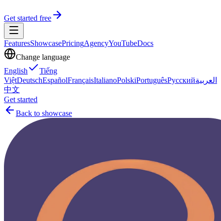
Get started free
Features
Showcase
Pricing
Agency
YouTube
Docs
Change language
English
Tiếng
Việt
Deutsch
Español
Français
Italiano
Polski
Português
Русский
العربية
中文
Get started
Back to showcase