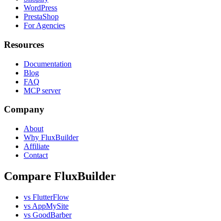
WordPress
PrestaShop
For Agencies
Resources
Documentation
Blog
FAQ
MCP server
Company
About
Why FluxBuilder
Affiliate
Contact
Compare FluxBuilder
vs FlutterFlow
vs AppMySite
vs GoodBarber