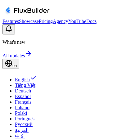
Features
Showcase
Pricing
Agency
YouTube
Docs
What's new
All updates
en
English
Tiếng Việt
Deutsch
Español
Français
Italiano
Polski
Português
Русский
العربية
中文