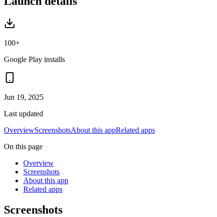
Launch details
100+
Google Play installs
Jun 19, 2025
Last updated
Overview
Screenshots
About this app
Related apps
On this page
Overview
Screenshots
About this app
Related apps
Screenshots