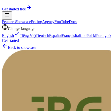
Get started free
Features
Showcase
Pricing
Agency
YouTube
Docs
Change language
English
Tiếng Việt
Deutsch
Español
Français
Italiano
Polski
Portuguê
Get started
Back to showcase