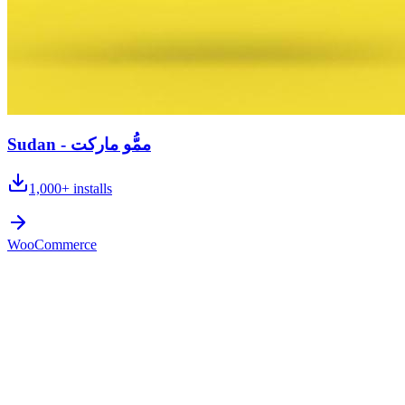
Sudan - ممُّو ماركت
1,000+
installs
WooCommerce