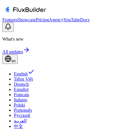
Features
Showcase
Pricing
Agency
YouTube
Docs
What's new
All updates
en
English
Tiếng Việt
Deutsch
Español
Français
Italiano
Polski
Português
Русский
العربية
中文