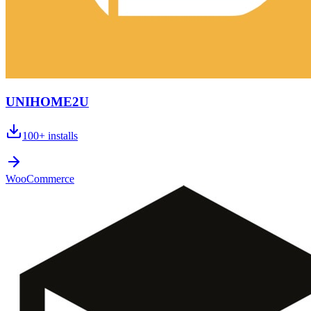
UNIHOME2U
100+
installs
WooCommerce