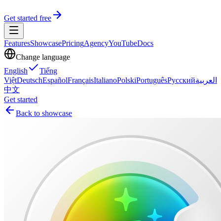
Get started free
Features
Showcase
Pricing
Agency
YouTube
Docs
Change language
English
Tiếng
Việt
Deutsch
Español
Français
Italiano
Polski
Português
Русский
العربية
中文
Get started
Back to showcase