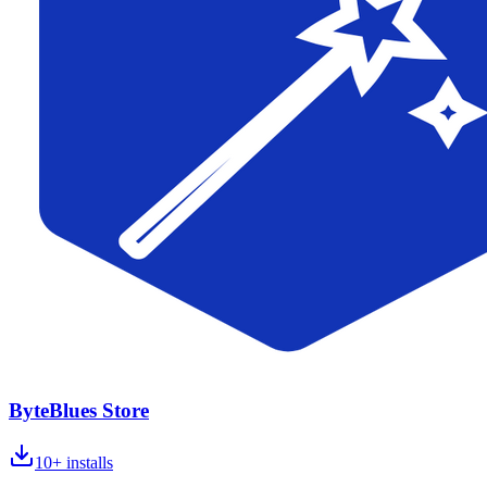
ByteBlues Store
10+
installs