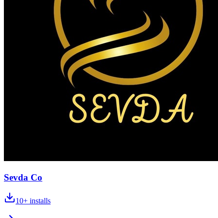
Sevda Co
10+
installs