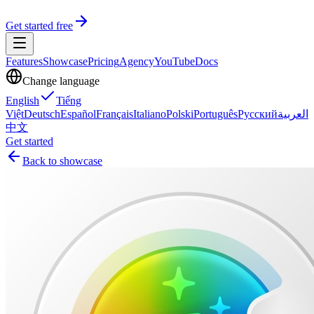
Get started free
Features
Showcase
Pricing
Agency
YouTube
Docs
Change language
English
Tiếng
Việt
Deutsch
Español
Français
Italiano
Polski
Português
Русский
العربية
中文
Get started
Back to showcase