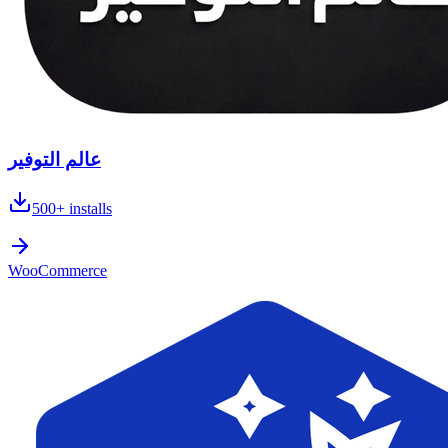
عالم التوفير
500+
installs
WooCommerce