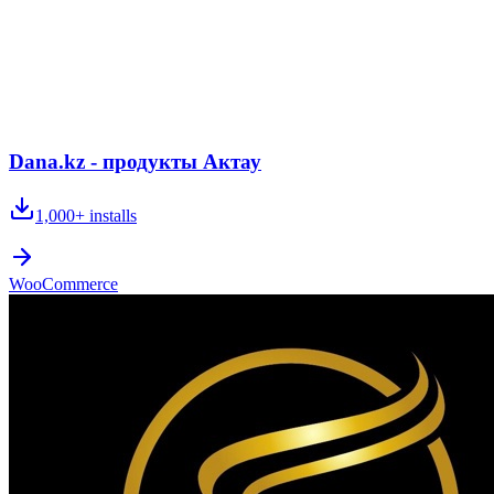
Dana.kz - продукты Актау
1,000+
installs
WooCommerce