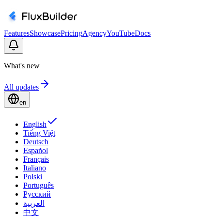
Features
Showcase
Pricing
Agency
YouTube
Docs
What's new
All updates
en
English
Tiếng Việt
Deutsch
Español
Français
Italiano
Polski
Português
Русский
العربية
中文