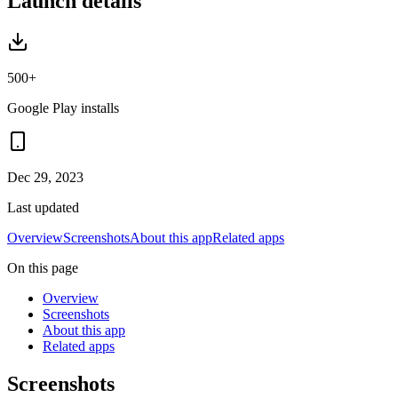
Launch details
500+
Google Play installs
Dec 29, 2023
Last updated
Overview
Screenshots
About this app
Related apps
On this page
Overview
Screenshots
About this app
Related apps
Screenshots