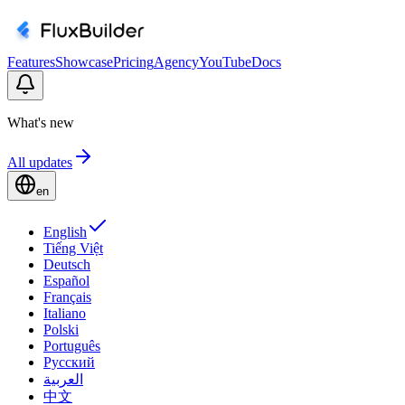
Features
Showcase
Pricing
Agency
YouTube
Docs
What's new
All updates
en
English
Tiếng Việt
Deutsch
Español
Français
Italiano
Polski
Português
Русский
العربية
中文