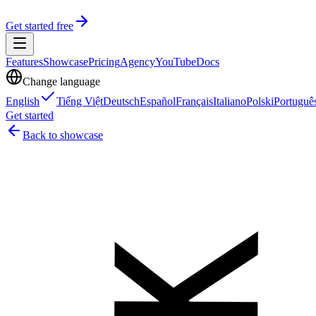
Get started free
Features
Showcase
Pricing
Agency
YouTube
Docs
Change language
English
Tiếng Việt
Deutsch
Español
Français
Italiano
Polski
Portuguê
Get started
Back to showcase